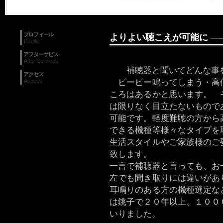
プロフィール
よりよい聴こえが可能に —
Profile
アフターサビス
After Services
補聴器と聞いてどんな事を
アクセス
ピーピー鳴ってしまう・高
Access
ころはあるかと思います。 
は限りなく目立たないもので
可能です。軽度難聴の方から
できる機種等様々なタイプを
生活スタイルやご家族様のご
致します。
一言で補聴器と言っても、お
左でも聞き取りには違いがあ
耳鳴りのある方の機種選定な
は銚子で２０年以上、１００
いりました。