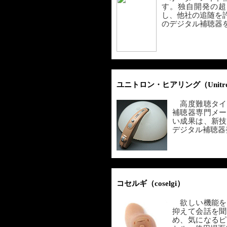
す。独自開発の超
し、他社の追随を
のデジタル補聴器
ユニトロン・ヒアリング（Unitron 
高度難聴タイ
補聴器専門メー
い成果は、新技
デジタル補聴器
コセルギ（coselgi）
欲しい機能を
抑えて会話を聞
め、気になるピ