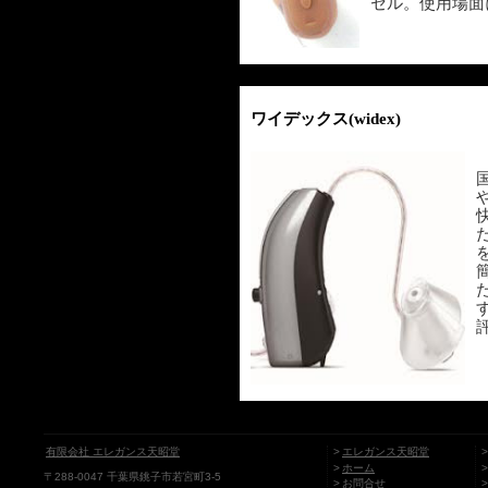
セル。使用場面
ワイデックス(widex)
有限会社 エレガンス天昭堂
>
エレガンス天昭堂
>
>
ホーム
>
〒288-0047 千葉県銚子市若宮町3-5
>
お問合せ
>